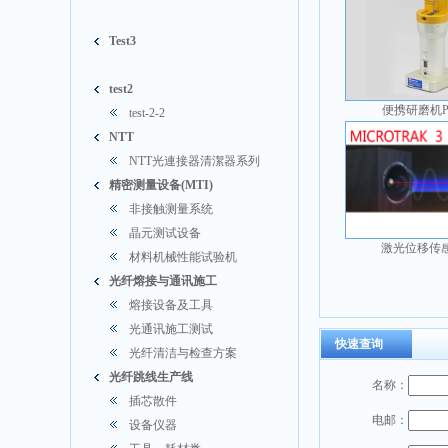
Test3
test2
便携研磨机PO
test-2-2
NTT
NTT光連接器清潔器系列
精密测量设备(MTI)
非接触测量系统
晶元测试设备
激光位移传感
材料机械性能试验机
光纤熔接与通讯施工
熔接设备及工具
光通讯施工测试
快速查询
光纤清洁与检查方案
光纤跳线生产线
名称：
插芯散件
电邮：
设备仪器