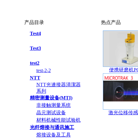
产品目录
热点产品
Test4
Test3
test2
便携研磨机POP
test-2-2
NTT
NTT光連接器清潔器
系列
精密测量设备(MTI)
非接触测量系统
晶元测试设备
激光位移传感器
材料机械性能试验机
光纤熔接与通讯施工
熔接设备及工具