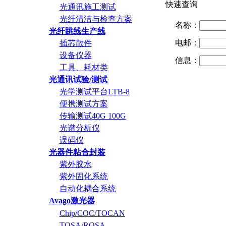
快速查询
光通讯施工测试
光纤清洁与检查方案
名称：
光纤跳线生产线
电邮：
插芯散件
设备仪器
信息：
工具、耗材类
光通讯试验/测试
光学测试平台LTB-8
便携测试方案
传输测试40G 100G
光谱分析仪
误码仪
光器件粘合封装
紫外胶水
紫外固化系统
自动化耦合系统
Avago激光器
Chip/COC/TOCAN
TOSA/ROSA