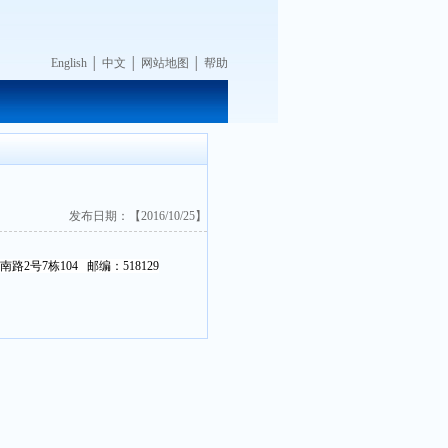
English
│
中文
│
网站地图
│
帮助
发布日期：【2016/10/25】
南路
2
号
7
栋
104
邮编：518129